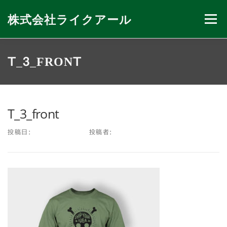
コ
ン
株式会社ライクアール
メニュー
テ
ン
ツ
へ
会社紹介
私たちのできること
ニュース
T_3_FRONT
ス
キ
ッ
プ
お問い合わせ
T_3_front
投稿日:
2013年6月7日
投稿者:
FAMETHEMES