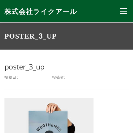
コ
ン
株式会社ライクアール
メニュー
テ
ン
ツ
へ
会社紹介
私たちのできること
ニュース
POSTER_3_UP
ス
キ
ッ
プ
お問い合わせ
poster_3_up
投稿日:
2013年6月7日
投稿者:
FAMETHEMES