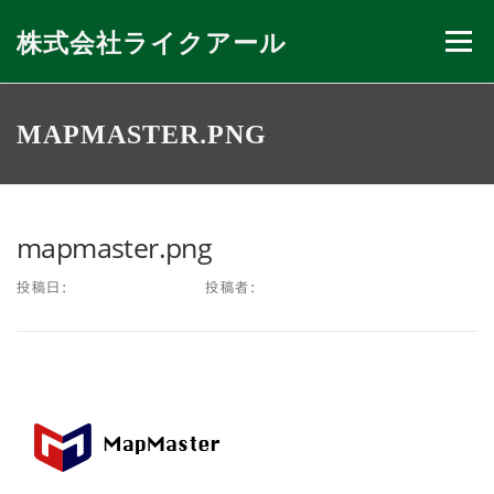
コ
ン
株式会社ライクアール
メニュー
テ
ン
ツ
へ
会社紹介
私たちのできること
ニュース
MAPMASTER.PNG
ス
キ
ッ
プ
お問い合わせ
mapmaster.png
投稿日:
2017年12月1日
投稿者:
FAMETHEMES