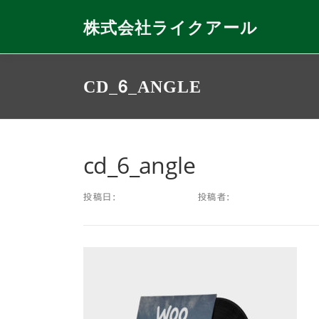
コ
ン
株式会社ライクアール
テ
ン
ツ
CD_6_ANGLE
へ
ス
キ
ッ
プ
cd_6_angle
投稿日:
2013年6月7日
投稿者:
FAMETHEMES