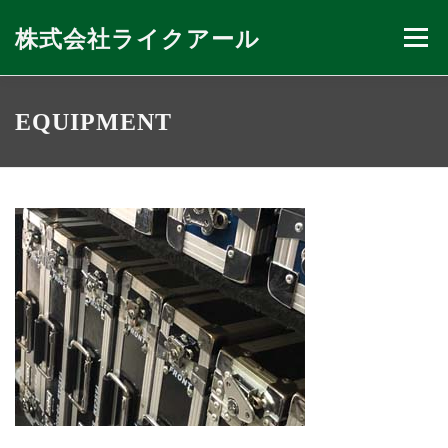
コ
ン
株式会社ライクアール
メニュー
テ
ン
ツ
へ
会社紹介
私たちのできること
ニュース
EQUIPMENT
ス
キ
ッ
プ
お問い合わせ